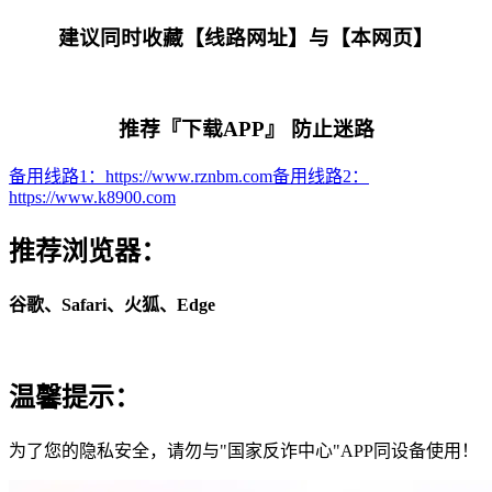
建议同时收藏【线路网址】与【本网页】
推荐『下载APP』 防止迷路
备用线路
1
：
https://www.rznbm.com
备用线路
2
：
https://www.k8900.com
推荐浏览器：
谷歌、Safari、火狐、Edge
温馨提示：
为了您的隐私安全，请勿与"国家反诈中心"APP同设备使用！