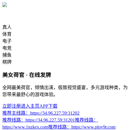
真人
体育
电子
电竞
捕鱼
棋牌
美女荷官 · 在线发牌
全网最美荷官，倾情出演，极致视觉盛宴，多元游戏种类，为
您带来最舒心的游戏体验。
立即注册
进入主页
APP下载
推荐主线路：
https://34.96.227.59:31202
推荐线路：
https://34.96.227.59:31201
推荐线路：
https://www.1nzkex.com
推荐线路：
https://www.plov9r.com