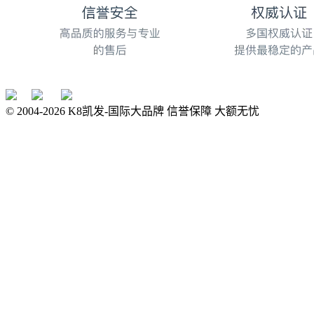
© 2004-
2026
K8凯发-国际大品牌 信誉保障 大额无忧