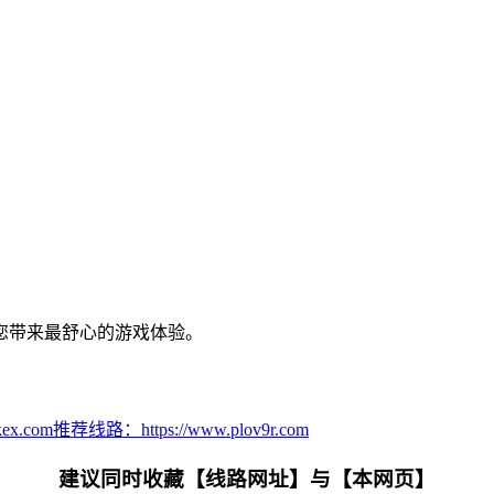
您带来最舒心的游戏体验。
kex.com
推荐线路：
https://www.plov9r.com
建议同时收藏【线路网址】与【本网页】