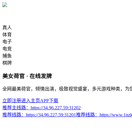
真人
体育
电子
电竞
捕鱼
棋牌
美女荷官 · 在线发牌
全网最美荷官，倾情出演，极致视觉盛宴，多元游戏种类，为
立即注册
进入主页
APP下载
推荐主线路：
https://34.96.227.59:31202
推荐线路：
https://34.96.227.59:31201
推荐线路：
https://www.1nz