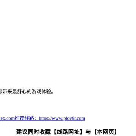
您带来最舒心的游戏体验。
kex.com
推荐线路：
https://www.plov9r.com
建议同时收藏【线路网址】与【本网页】