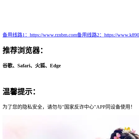
备用线路
1
：
https://www.rznbm.com
备用线路
2
：
https://www.k89
推荐浏览器：
谷歌、Safari、火狐、Edge
温馨提示：
为了您的隐私安全，请勿与"国家反诈中心"APP同设备使用！