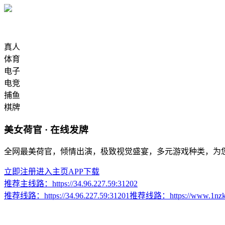
真人
体育
电子
电竞
捕鱼
棋牌
美女荷官 · 在线发牌
全网最美荷官，倾情出演，极致视觉盛宴，多元游戏种类，为
立即注册
进入主页
APP下载
推荐主线路：
https://34.96.227.59:31202
推荐线路：
https://34.96.227.59:31201
推荐线路：
https://www.1nz