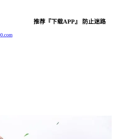
推荐『下载APP』 防止迷路
00.com