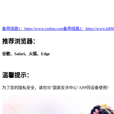
备用线路
1
：
https://www.rznbm.com
备用线路
2
：
https://www.k89
推荐浏览器：
谷歌、Safari、火狐、Edge
温馨提示：
为了您的隐私安全，请勿与"国家反诈中心"APP同设备使用！