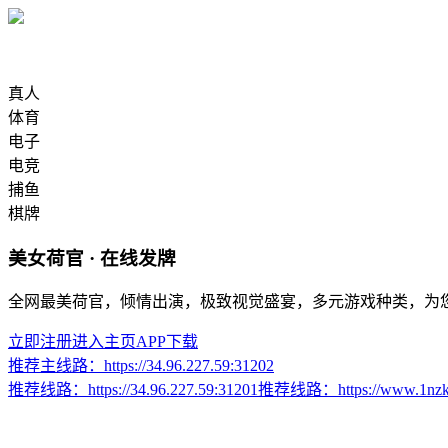
真人
体育
电子
电竞
捕鱼
棋牌
美女荷官 · 在线发牌
全网最美荷官，倾情出演，极致视觉盛宴，多元游戏种类，为
立即注册
进入主页
APP下载
推荐主线路：
https://34.96.227.59:31202
推荐线路：
https://34.96.227.59:31201
推荐线路：
https://www.1nz