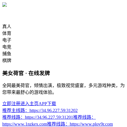
真人
体育
电子
电竞
捕鱼
棋牌
美女荷官 · 在线发牌
全网最美荷官，倾情出演，极致视觉盛宴，多元游戏种类，为
您带来最舒心的游戏体验。
立即注册
进入主页
APP下载
推荐主线路：
https://34.96.227.59:31202
推荐线路：
https://34.96.227.59:31201
推荐线路：
https://www.1nzkex.com
推荐线路：
https://www.plov9r.com