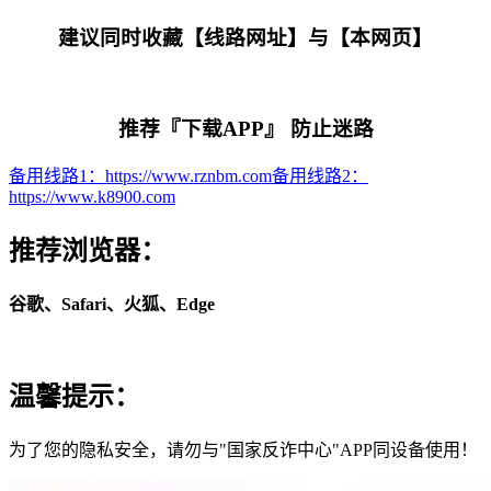
建议同时收藏【线路网址】与【本网页】
推荐『下载APP』 防止迷路
备用线路
1
：
https://www.rznbm.com
备用线路
2
：
https://www.k8900.com
推荐浏览器：
谷歌、Safari、火狐、Edge
温馨提示：
为了您的隐私安全，请勿与"国家反诈中心"APP同设备使用！