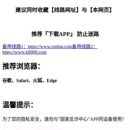
建议同时收藏【线路网址】与【本网页】
推荐『下载APP』 防止迷路
备用线路
1
：
https://www.rznbm.com
备用线路
2
：
https://www.k8900.com
推荐浏览器：
谷歌、Safari、火狐、Edge
温馨提示：
为了您的隐私安全，请勿与"国家反诈中心"APP同设备使用！