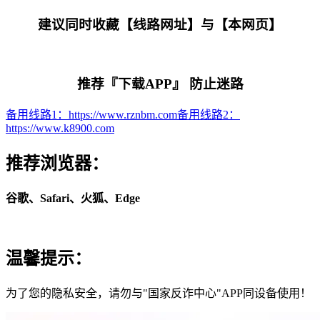
建议同时收藏【线路网址】与【本网页】
推荐『下载APP』 防止迷路
备用线路
1
：
https://www.rznbm.com
备用线路
2
：
https://www.k8900.com
推荐浏览器：
谷歌、Safari、火狐、Edge
温馨提示：
为了您的隐私安全，请勿与"国家反诈中心"APP同设备使用！