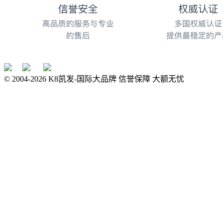
© 2004-
2026
K8凯发-国际大品牌 信誉保障 大额无忧