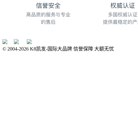
© 2004-
2026
K8凯发-国际大品牌 信誉保障 大额无忧