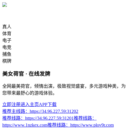
真人
体育
电子
电竞
捕鱼
棋牌
美女荷官 · 在线发牌
全网最美荷官，倾情出演，极致视觉盛宴，多元游戏种类，为
您带来最舒心的游戏体验。
立即注册
进入主页
APP下载
推荐主线路：
https://34.96.227.59:31202
推荐线路：
https://34.96.227.59:31201
推荐线路：
https://www.1nzkex.com
推荐线路：
https://www.plov9r.com